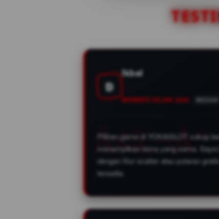
TEST
Ikbal
D
MEMBER SEJAK 2026
MEDAN
Pilihan game di YOKAISLOT cukup be
menampilkan tema yang sama. Saya 
dengan fitur scatter atau putaran grati
tersedia.