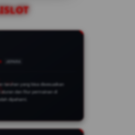
ISLOT
26
JEPARA
an taruhan yang bisa disesuaikan
aturan dan fitur permainan di
ah dipahami.