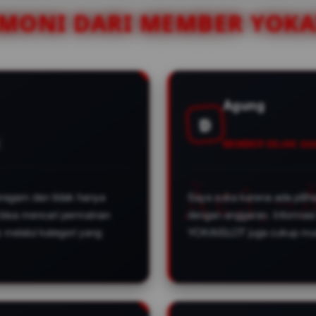
IMONI DARI MEMBER YOKA
Agung
D
MEMBER SEJAK 20
ragam dan tidak hanya
Saya suka karena ada pilih
bisa mencari permainan
dengan anggaran. Informasi 
s melalui kategori yang
YOKAISLOT juga cukup mud