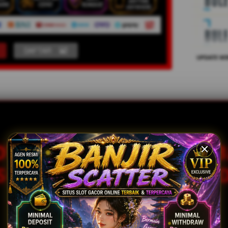
DAFTAR
UPDATE W
OT * SITUS ANDALAN B
 SCATTER DENGAN MOD
MENANG BESAR