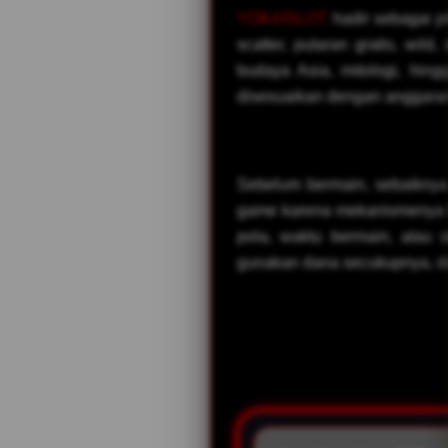
YOKAISLOT
hadir sebagai p
scatter, putaran gratis, wi
budaya Asia, mitologi, hin
disesuaikan dengan anggara
Sebelum bermain, sebaiknya p
game karena mekanismenya bi
pola, waktu bermain, atau 
gunakan dana secukupnya, dan