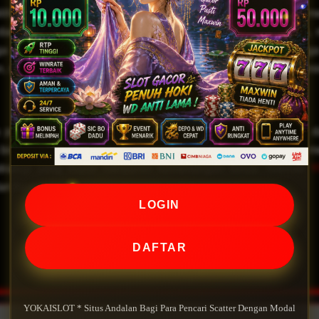
ilihan hiburan slot online bagi pengguna dewasa yang suka me
ld, dan pengganda menarik. Koleksi gamenya cukup beragam, 
gga permainan klasik dengan tampilan modern. Tersedia juga
n, sehingga pengguna tidak harus memulai menggunakan nomin
eriksa aturan, tabel pembayaran, volatilitas, RTP teoretis, d
sa berbeda. Walaupun modal kecil tetap memiliki peluang m
strategi yang dapat menjamin kemenangan besar. Nikmati
Y
 berhenti ketika batas bermain sudah tercapai.
LOGIN
FAQ YOKAISLOT
DAFTAR
YOKAISLOT * Situs Andalan Bagi Para Pencari Scatter Dengan Modal