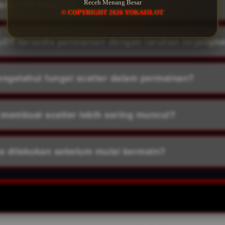
slots YOKAISLOT?
Receh Menang Besar
© COPYRIGHT 2026 YOKAISLOT
an banyak pilihan permainan dengan tema dan fitur yan
an gratis, hingga pengganda. Pengguna dapat memilih gam
OT tersedia permainan dengan taruhan terjangk
 masing-masing
an menyediakan pilihan taruhan dengan nominal yang re
nentukan batas dana sejak awal dan tidak menaikkan
ngetahui fungsi scatter dalam permainan?
mnya.
 YOKAISLOT atau tabel pembayaran pada game yang dipil
catter yang dibutuhkan, fitur yang dapat terbuka, ser
 membuat scatter lebih sering muncul?
rupakan perhitungan pengembalian teoretis dalam jang
engikuti mekanisme masing-masing permainan. Keduanya
a dilakukan sebelum mulai bermain?
da di situs YOKAISLOT, nilai taruhan, tabel pembayaran, f
 dana khusus hiburan dan berhenti ketika batas waktu