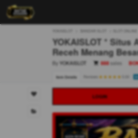
YOKAISLOT
BANDAR SLOT
SLOT ONLINE
YOKAISLOT * Situs A
Receh Menang Besa
By
YOKAISLOT
888
sales
BO
5.00
Reviews
5.00
Item Details
30
stars
LOGIN